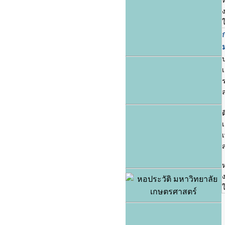
ง
ใ
ต
เ
ส
ง
ใ