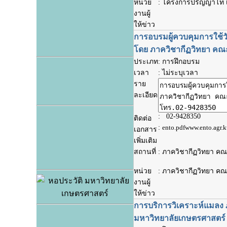
หน่วย
: โครงการปริญญาโท 
งานผู้
ให้ข่าว
การอบรมผู้ควบคุมการใช้วัต
โดย ภาควิชากีฏวิทยา คณ
ประเภท
: การฝึกอบรม
เวลา
:
ไม่ระบุเวลา
ราย
ละเอียด
: 02-9428350
ติดต่อ
:
ento.pdf
www.ento.agr.k
เอกสาร
เพิ่มเติม
สถานที่
: ภาควิชากีฏวิทยา ค
หน่วย
: ภาควิชากีฏวิทยา ค
งานผู้
ให้ข่าว
การบริการวิเคราะห์แมลง
มหาวิทยาลัยเกษตรศาสตร์