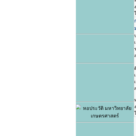
ง
ใ
ต
เ
ส
ง
ใ