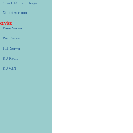
Check Modem Usage
Nontri Account
ervice
Pirun Server
Web Server
FTP Server
KU Radio
KU WiN